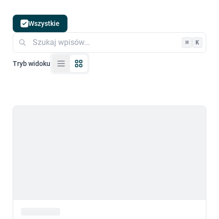
Wszystkie
⌘
K
Tryb widoku