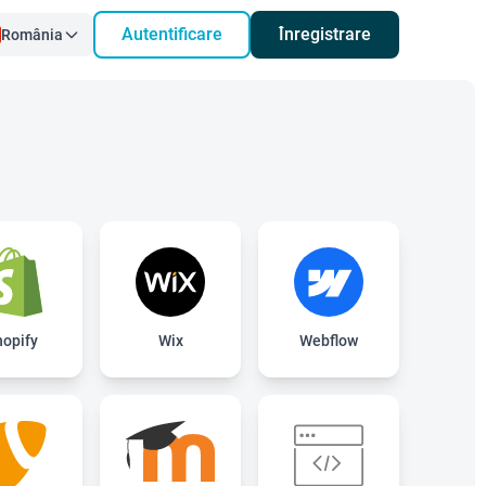
Autentificare
Înregistrare
România
hopify
Wix
Webflow