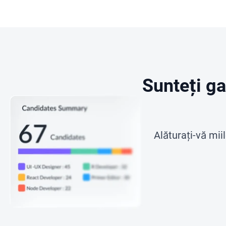
Sunteți ga
Alăturați-vă mii