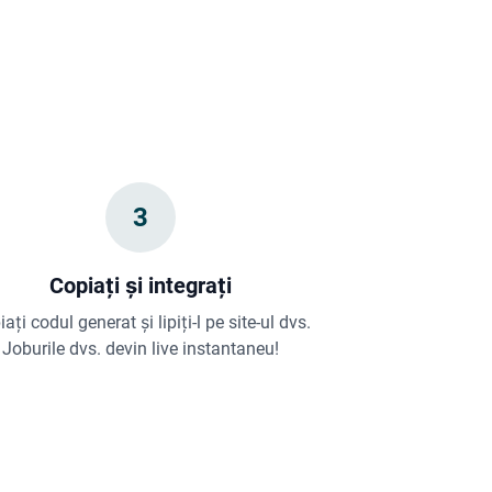
3
Copiați și integrați
ați codul generat și lipiți-l pe site-ul dvs.
Joburile dvs. devin live instantaneu!