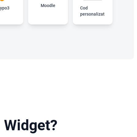
Moodle
ypo3
Cod
personalizat
b Widget?