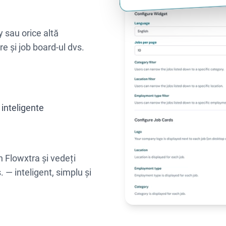
Exemplu de cod de inserare Jo
y sau orice altă
re și job board-ul dvs.
 inteligente
n Flowxtra și vedeți
 — inteligent, simplu și
Integrați anunțuri de angaja