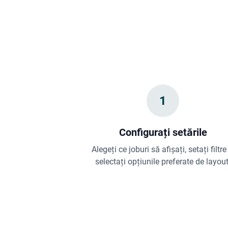
1
Configurați setările
Alegeți ce joburi să afișați, setați filtre
selectați opțiunile preferate de layout