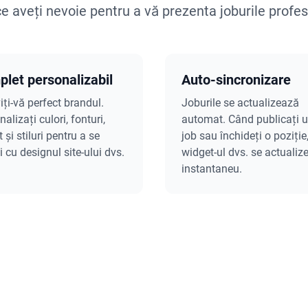
ce aveți nevoie pentru a vă prezenta joburile profes
let personalizabil
Auto-sincronizare
iți-vă perfect brandul.
Joburile se actualizează
alizați culori, fonturi,
automat. Când publicați 
 și stiluri pentru a se
job sau închideți o poziție
i cu designul site-ului dvs.
widget-ul dvs. se actualiz
instantaneu.