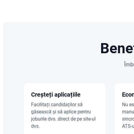
Benef
Îmbu
Creșteți aplicațiile
Econ
Facilitați candidaților să
Nu es
găsească și să aplice pentru
manua
joburile dvs. direct de pe site-ul
sincr
dvs.
ATS-u