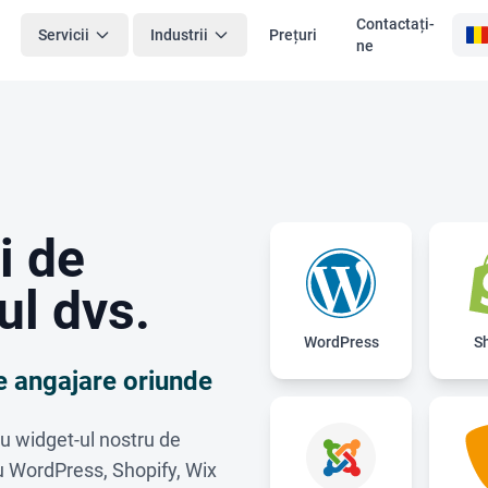
Contactați-
Servicii
Industrii
Prețuri
ne
i de
ul dvs.
WordPress
S
de angajare oriunde
 cu widget-ul nostru de
cu WordPress, Shopify, Wix