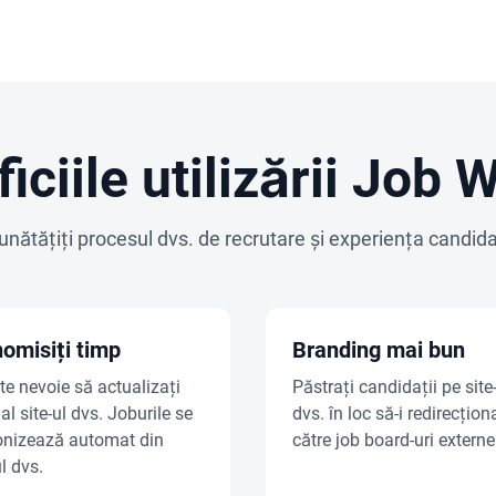
iciile utilizării Job 
nătățiți procesul dvs. de recrutare și experiența candida
omisiți timp
Branding mai bun
te nevoie să actualizați
Păstrați candidații pe site
l site-ul dvs. Joburile se
dvs. în loc să-i redirecțion
onizează automat din
către job board-uri externe
l dvs.