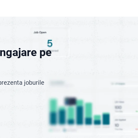
angajare pe
prezenta joburile