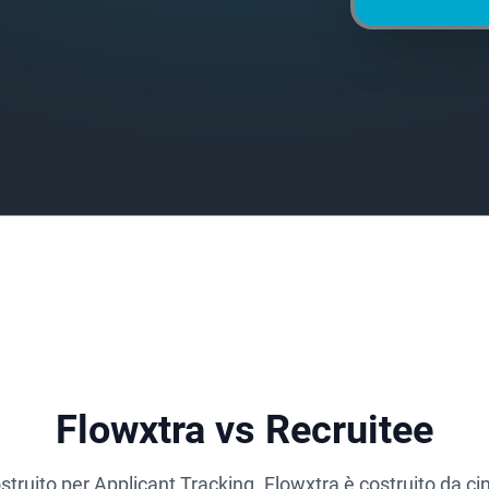
Flowxtra vs Recruitee
struito per Applicant Tracking. Flowxtra è costruito da c