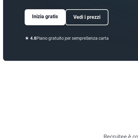
Inizia gratis
Vedi i prezzi
★
4.8
Piano gratuito per sempre
Senza carta
Recruitee è co