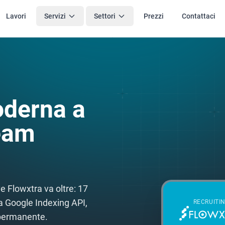
Lavori
Servizi
Settori
Prezzi
Contattaci
oderna a
team
e Flowxtra va oltre: 17
la Google Indexing API,
RECRUITI
 permanente.