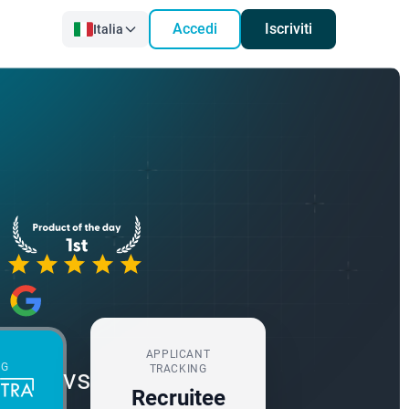
Accedi
Iscriviti
Italia
APPLICANT
NG
TRACKING
vs
Recruitee