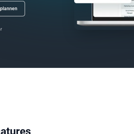
plannen
ar
catures