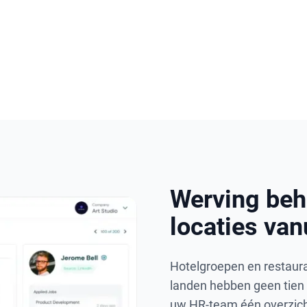
Werving beh
locaties van
Hotelgroepen en restauran
landen hebben geen tien 
uw HR-team één overzicht