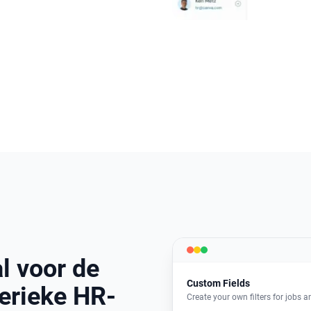
l voor de
Custom Fields
erieke HR-
Create your own filters for jobs 