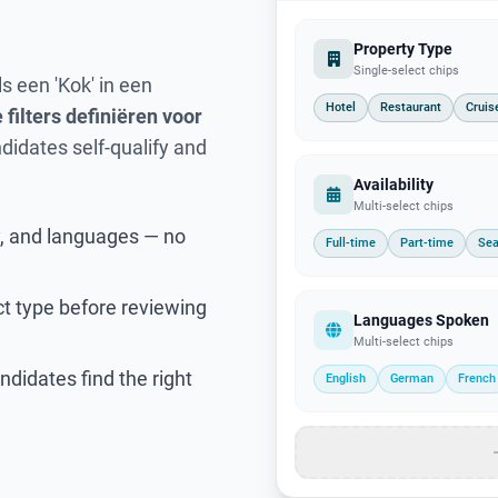
Property Type
Single-select chips
ls een 'Kok' in een
Hotel
Restaurant
Cruis
 filters definiëren voor
didates self-qualify and
Availability
Multi-select chips
ty, and languages — no
Full-time
Part-time
Sea
act type before reviewing
Languages Spoken
Multi-select chips
ndidates find the right
English
German
French