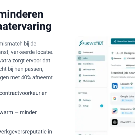
rminderen
aatervaring
 mismatch bij de
nst, verkeerde locatie.
wxtra zorgt ervoor dat
cht bij hen passen,
 dagen met 40% afneemt.
contractvoorkeur en
 warm — minder
erkgeversreputatie in