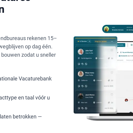
n
zendbureaus rekenen 15–
 wegblijven op dag één.
e bouwen zodat u sneller
ationale Vacaturebank
acttype en taal vóór u
daten betrokken —