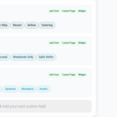
Job Form
Career Page
Widget
e Ship
Resort
Airline
Catering
Job Form
Career Page
Widget
sonal
Weekends Only
Split Shifts
Job Form
Career Page
Widget
Spanish
Mandarin
Arabic
Add your next custom field