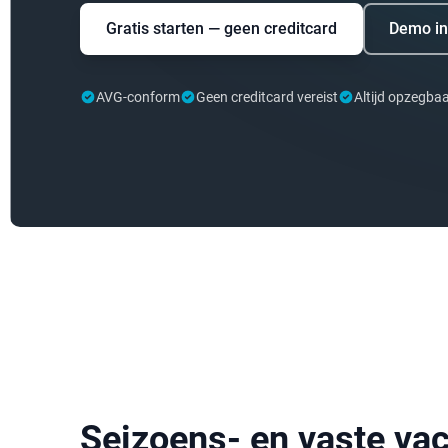
Gratis starten — geen creditcard
Demo in
AVG-conform
Geen creditcard vereist
Altijd opzegba
Seizoens- en vaste va