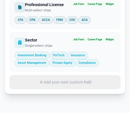
Professional License
Job Form
Career Page
Widget
Multi-select chips
CFA
CPA
ACCA
FRM
CISI
ACA
Sector
Job Form
Career Page
Widget
Single-select chips
Investment Banking
FinTech
Insurance
Asset Management
Private Equity
Compliance
Add your next custom field