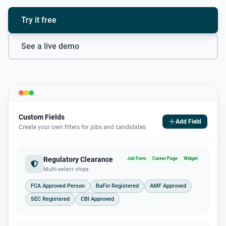
Try it free
See a live demo
Custom Fields
Add Field
Create your own filters for jobs and candidates
Regulatory Clearance
Job Form
Career Page
Widget
Multi-select chips
FCA Approved Person
BaFin Registered
AMF Approved
SEC Registered
CBI Approved