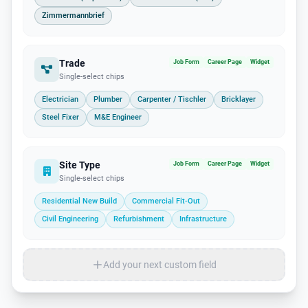
Zimmermannbrief
Trade
Job Form
Career Page
Widget
Single-select chips
Electrician
Plumber
Carpenter / Tischler
Bricklayer
Steel Fixer
M&E Engineer
Site Type
Job Form
Career Page
Widget
Single-select chips
Residential New Build
Commercial Fit-Out
Civil Engineering
Refurbishment
Infrastructure
Add your next custom field