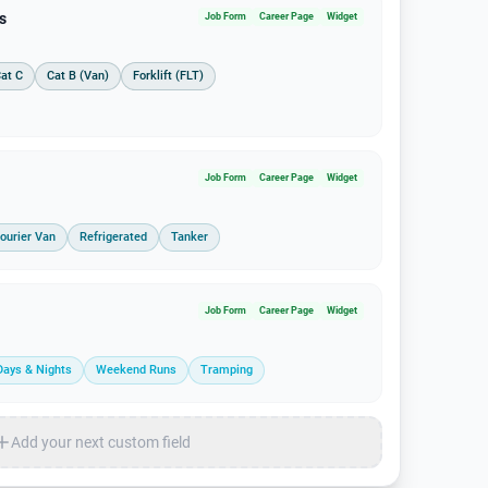
s
Job Form
Career Page
Widget
Cat C
Cat B (Van)
Forklift (FLT)
Job Form
Career Page
Widget
ourier Van
Refrigerated
Tanker
Job Form
Career Page
Widget
Days & Nights
Weekend Runs
Tramping
Add your next custom field