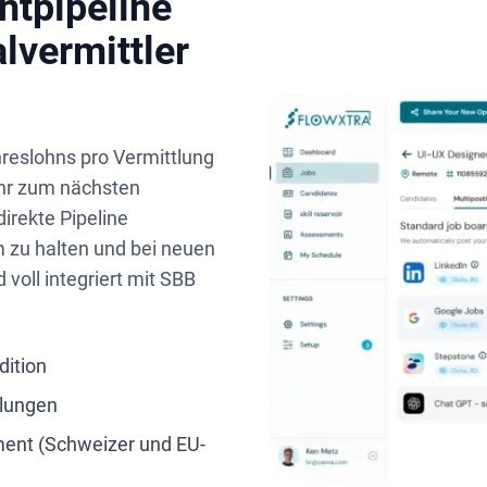
ntpipeline
lvermittler
reslohns pro Vermittlung
ahr zum nächsten
direkte Pipeline
m zu halten und bei neuen
oll integriert mit SBB
dition
llungen
nt (Schweizer und EU-