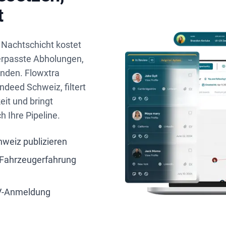
t
 Nachtschicht kostet
verpasste Abholungen,
unden. Flowxtra
Indeed Schweiz, filtert
it und bringt
h Ihre Pipeline.
hweiz publizieren
 Fahrzeugerfahrung
HV-Anmeldung