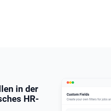
llen in der
Custom Fields
sches HR-
Create your own filters for jobs 