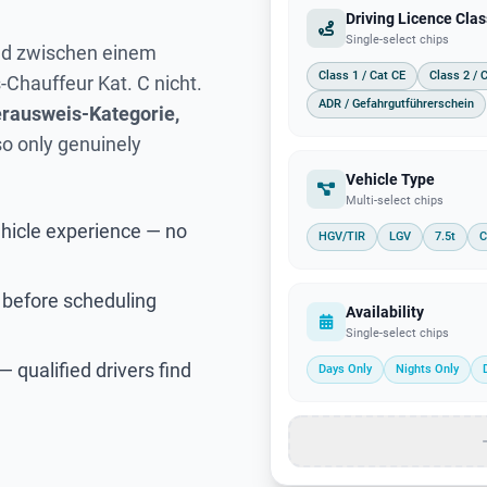
Driving Licence Clas
Single-select chips
ed zwischen einem
Class 1 / Cat CE
Class 2 / 
Chauffeur Kat. C nicht.
ADR / Gefahrgutführerschein
rerausweis-Kategorie,
o only genuinely
Vehicle Type
Multi-select chips
ehicle experience — no
HGV/TIR
LGV
7.5t
C
g) before scheduling
Availability
Single-select chips
— qualified drivers find
Days Only
Nights Only