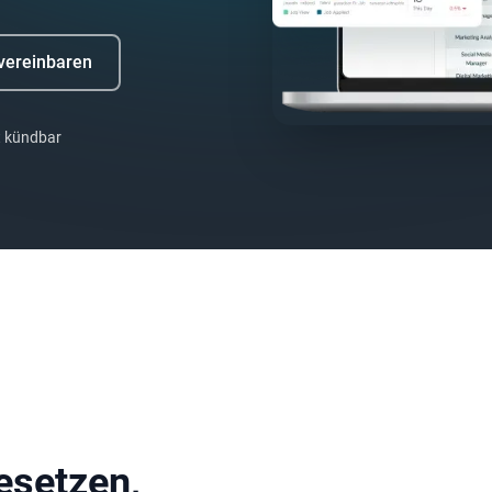
vereinbaren
t kündbar
esetzen,